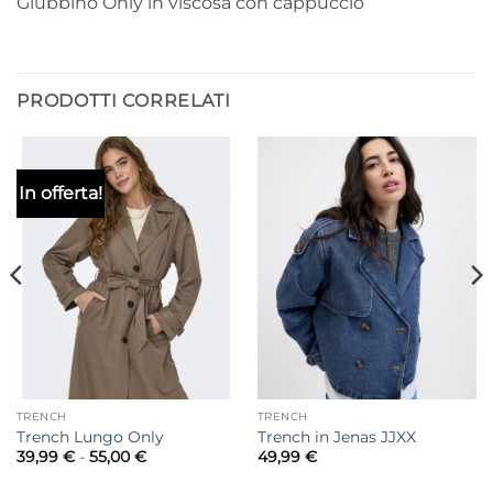
Giubbino Only in viscosa con cappuccio
PRODOTTI CORRELATI
In offerta!
TRENCH
TRENCH
Trench Lungo Only
Trench in Jenas JJXX
Fascia
39,99
€
-
55,00
€
49,99
€
di
prezzo: