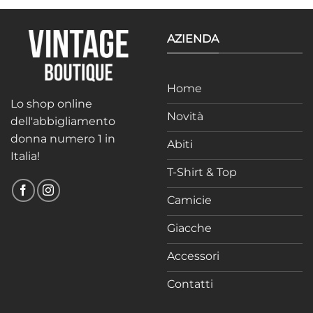
da
39,99 €
a
55,00 €
AZIENDA
Home
Lo shop online
Novità
dell'abbigliamento
donna numero 1 in
Abiti
Italia!
T-Shirt & Top
Camicie
Giacche
Accessori
Contatti