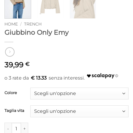
HOME
/
TRENCH
Giubbino Only Emy
39,99
€
€ 13.33
Colore
Taglia vita
Giubbino Only Emy quantità