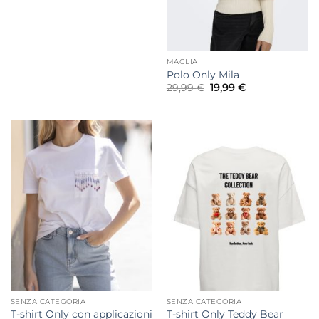
24,99 €
MAGLIA
Polo Only Mila
Il
Il
29,99
€
19,99
€
prezzo
prezzo
originale
attuale
era:
è:
29,99 €.
19,99 €.
SENZA CATEGORIA
SENZA CATEGORIA
T-shirt Only con applicazioni
T-shirt Only Teddy Bear