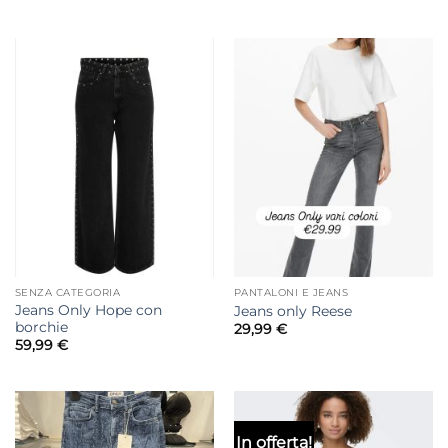
di
prezzo:
da
49,99 €
a
79,99 €
SENZA CATEGORIA
PANTALONI E JEANS
Jeans Only Hope con
Jeans only Reese
borchie
29,99
€
59,99
€
In offerta!