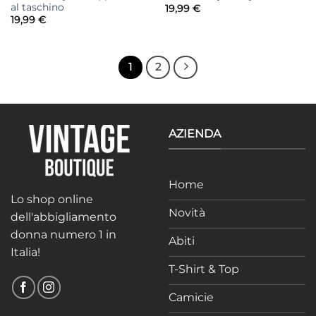
al taschino
19,99
€
19,99
€
1
2
AZIENDA
Home
Lo shop online
Novità
dell'abbigliamento
donna numero 1 in
Abiti
Italia!
T-Shirt & Top
Camicie