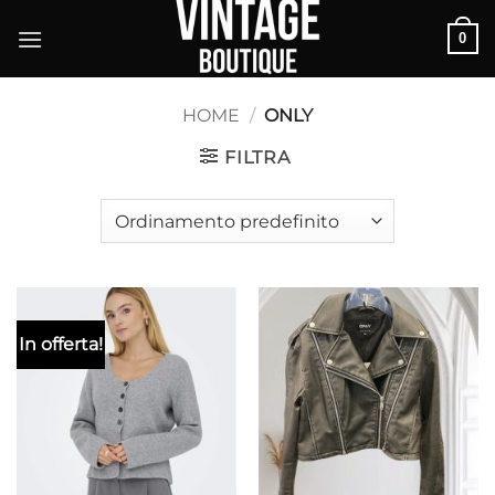
Salta
0
ai
contenuti
HOME
/
ONLY
FILTRA
In offerta!