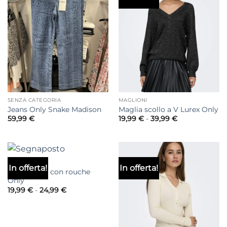
SENZA CATEGORIA
MAGLIONI
Jeans Only Snake Madison
Maglia scollo a V Lurex Only
Fascia
59,99
€
19,99
€
-
39,99
€
di
prezzo:
da
19,99 €
a
39,99 €
T-SHIRT & TOP
In offerta!
In offerta!
Monospalla con rouche
Only
Fascia
19,99
€
-
24,99
€
di
prezzo:
da
19,99 €
a