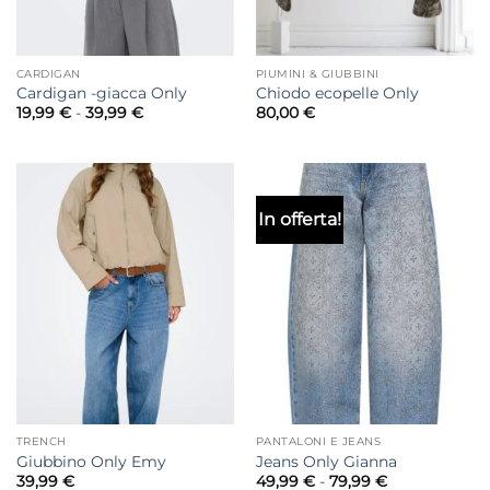
CARDIGAN
PIUMINI & GIUBBINI
Cardigan -giacca Only
Chiodo ecopelle Only
Fascia
19,99
€
-
39,99
€
80,00
€
di
prezzo:
da
19,99 €
a
39,99 €
In offerta!
TRENCH
PANTALONI E JEANS
Giubbino Only Emy
Jeans Only Gianna
Fascia
39,99
€
49,99
€
-
79,99
€