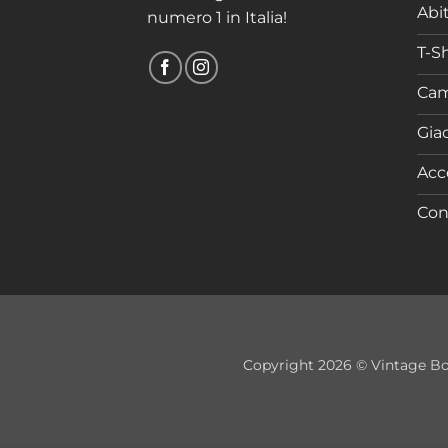
Abit
numero 1 in Italia!
T-Sh
Cam
Gia
Acc
Con
Copyright 2026 © Vintage Bouti