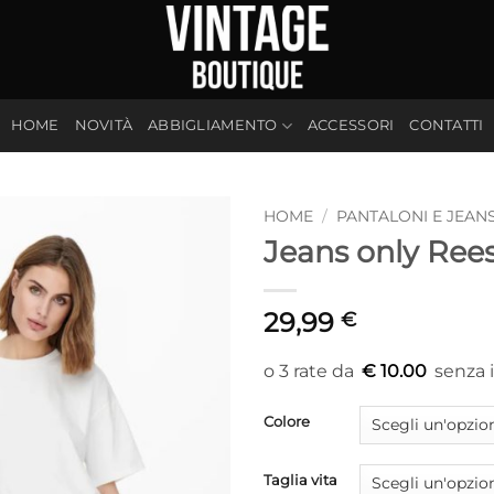
HOME
NOVITÀ
ABBIGLIAMENTO
ACCESSORI
CONTATTI
HOME
/
PANTALONI E JEAN
Jeans only Ree
29,99
€
€ 10.00
Colore
Taglia vita