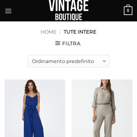
Salta
0
ai
contenuti
HOME
/
TUTE INTERE
FILTRA