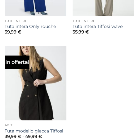
TUTE INTERE
TUTE INTERE
Tuta intera Only rouche
Tuta intera Tiffosi wave
39,99
€
35,99
€
In offerta!
ABITI
Tuta modello giacca Tiffosi
Fascia
39,99
€
-
49,99
€