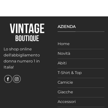
di
prezzo:
da
39,99 €
a
49,99 €
AZIENDA
Home
Lo shop online
Novità
dell'abbigliamento
donna numero 1 in
Abiti
Italia!
T-Shirt & Top
Camicie
Giacche
Accessori