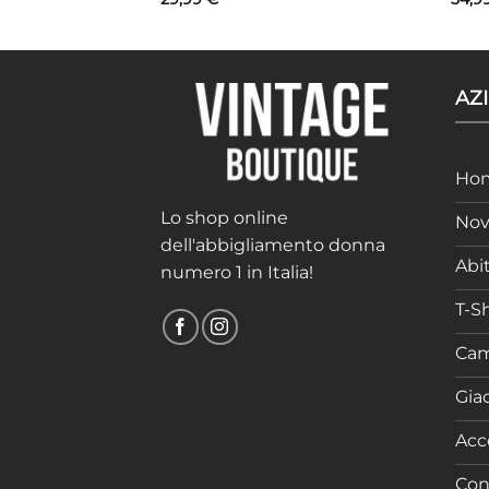
AZ
Ho
Lo shop online
Nov
dell'abbigliamento donna
Abit
numero 1 in Italia!
T-Sh
Cam
Gia
Acc
Con