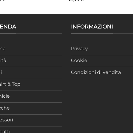
IENDA
INFORMAZIONI
me
Privacy
ità
Cookie
i
Condizioni di vendita
irt & Top
icie
cche
essori
tatti