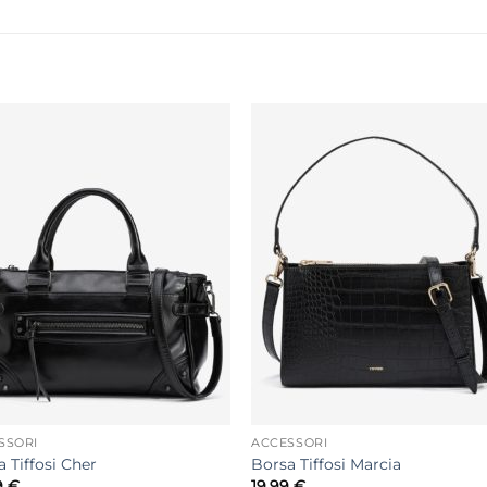
SSORI
ACCESSORI
 Tiffosi Cher
Borsa Tiffosi Marcia
9
€
19,99
€