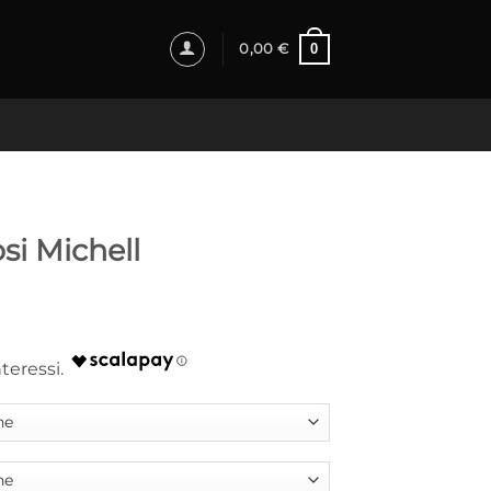
0
0,00
€
osi Michell