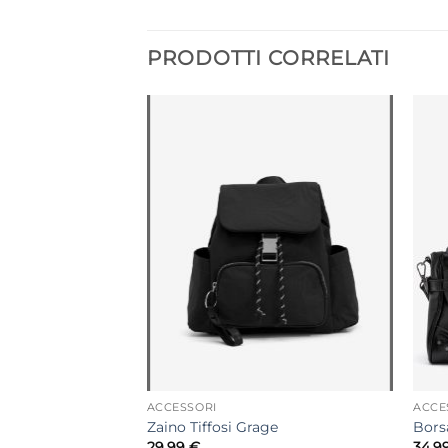
PRODOTTI CORRELATI
ACCESSORI
ACCE
ortafoglio Tiffosi
Zaino Tiffosi Grage
Borsa
29,99
€
34,9