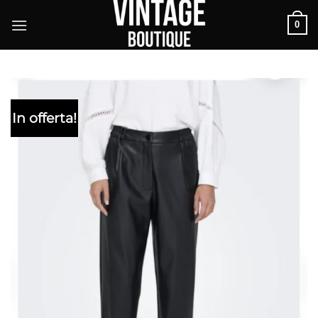
Salta
0
ai
contenuti
In offerta!