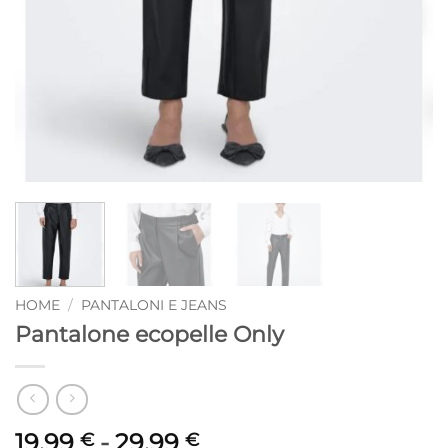
HOME
/
PANTALONI E JEANS
Pantalone ecopelle Only
Fascia
19,99
-
29,99
€
€