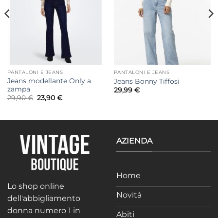
PANTALONI E JEANS
PANTALONI E JEANS
Jeans modellante Only a
Jeans Bonny Tiffosi
zampa
29,99
€
Il
Il
29,90
€
23,90
€
prezzo
prezzo
originale
attuale
era:
è:
29,90 €.
23,90 €.
AZIENDA
Home
Lo shop online
Novità
dell'abbigliamento
donna numero 1 in
Abiti