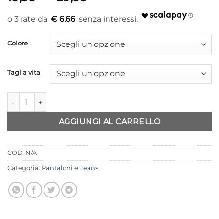
di
prezzo:
€ 6.66
da
19,99 €
Colore
a
29,99 €
Taglia vita
Pantalone ecopelle Only quantità
AGGIUNGI AL CARRELLO
COD:
N/A
Categoria:
Pantaloni e Jeans