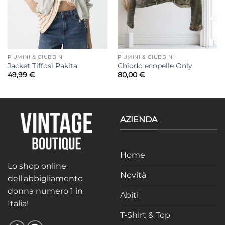
PIUMINI & GIUBBINI
PIUMINI & GIUBBINI
Jacket Tiffosi Pakita
Chiodo ecopelle Only
49,99
€
80,00
€
AZIENDA
Home
Lo shop online
Novità
dell'abbigliamento
donna numero 1 in
Abiti
Italia!
T-Shirt & Top