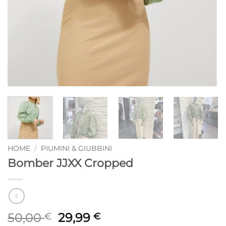
HOME
/
PIUMINI & GIUBBINI
Bomber JJXX Cropped
Il
Il
50,00
29,99
€
€