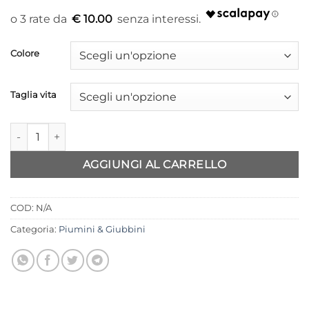
prezzo
prezzo
originale
attuale
€ 10.00
era:
è:
50,00 €.
29,99 €.
Colore
Taglia vita
Bomber JJXX Cropped quantità
AGGIUNGI AL CARRELLO
COD:
N/A
Categoria:
Piumini & Giubbini