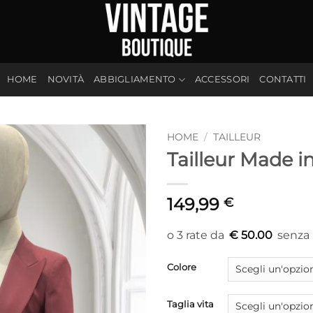
HOME
NOVITÀ
ABBIGLIAMENTO
ACCESSORI
CONTATTI
HOME
/
TAILLEUR
Tailleur Made in
149,99
€
€ 50.00
Colore
Taglia vita