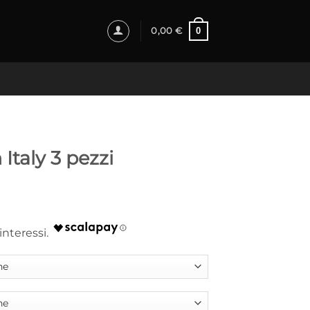
0
0,00
€
 Italy 3 pezzi