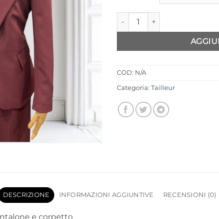
Tailleur Made in Italy 3 pezzi 
AGGIU
COD:
N/A
Categoria:
Tailleur
DESCRIZIONE
INFORMAZIONI AGGIUNTIVE
RECENSIONI (0)
pantalone e corpetto