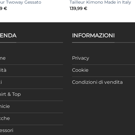
leur Twoway Gessato
Tailleur Kimono Made in Italy
99
€
139,99
€
IENDA
INFORMAZIONI
me
Privacy
ità
Cookie
i
Condizioni di vendita
irt & Top
icie
cche
essori