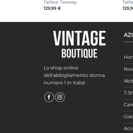
ilano Twoway
Tailleur Twoway
Tail
129,99
€
129,
AZ
Ho
Lo shop online
Nov
dell'abbigliamento donna
Abit
numero 1 in Italia!
T-Sh
Cam
Gia
Acc