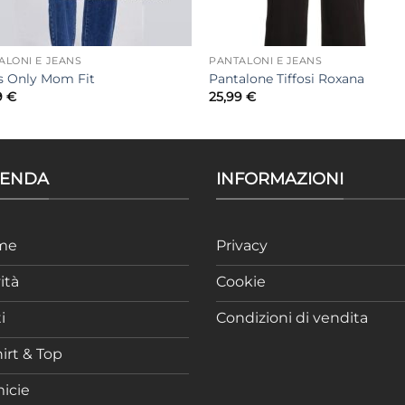
ALONI E JEANS
PANTALONI E JEANS
s Only Mom Fit
Pantalone Tiffosi Roxana
9
€
25,99
€
IENDA
INFORMAZIONI
me
Privacy
ità
Cookie
i
Condizioni di vendita
irt & Top
icie