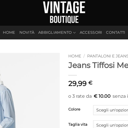
HOME
NOVITÀ
ABBIGLIAMENTO
ACCESSORI
CONTATTI
HOME
/
PANTALONI E JEAN
Jeans Tiffosi M
29,99
€
€ 10.00
Colore
Taglia vita