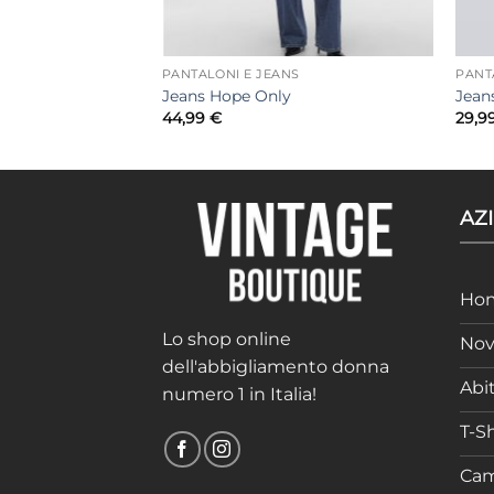
S
PANTALONI E JEANS
PANT
fosi
Jeans Hope Only
Jean
44,99
€
29,9
AZ
Ho
Lo shop online
Nov
dell'abbigliamento donna
Abit
numero 1 in Italia!
T-Sh
Cam