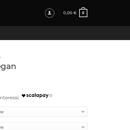
0
0,00
€
S
egan