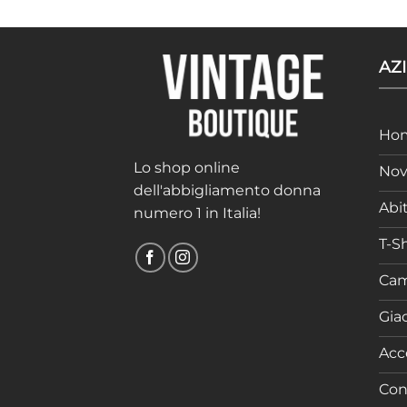
AZ
Ho
Lo shop online
Nov
dell'abbigliamento donna
Abit
numero 1 in Italia!
T-Sh
Cam
Gia
Acc
Con