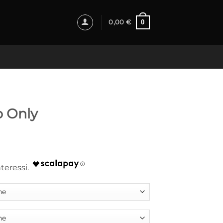
0
0,00
€
o Only