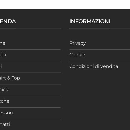
IENDA
INFORMAZIONI
me
Privacy
ità
Cookie
i
Condizioni di vendita
irt & Top
icie
cche
essori
tatti