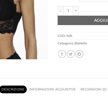
Bralette in pizzo Only quantit
AGGIU
COD:
N/A
Categoria:
Bralette
DESCRIZIONE
INFORMAZIONI AGGIUNTIVE
RECENSIONI (0)