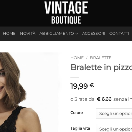
HOME
NOVITÀ
ABBIGLIAMENTO
ACCESSORI
CONTATTI
HOME
/
BRALETTE
Bralette in pizz
19,99
€
€ 6.66
Colore
Taglia vita