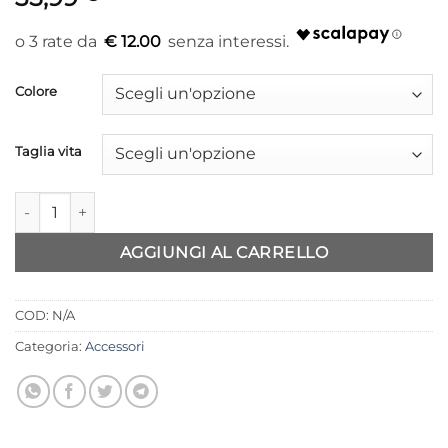
€ 12.00
Colore
Taglia vita
Borsa Tiffosi modello Madonna quantità
AGGIUNGI AL CARRELLO
COD:
N/A
Categoria:
Accessori